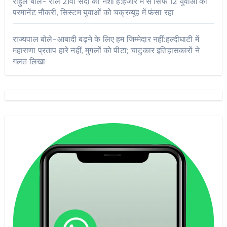
राहुल बोले- रील 21वीं सदी का नशा है:हजार में से सिर्फ 12 युवाओं को
परमानेंट नौकरी, सिस्टम युवाओं को चक्रव्यूह में फंसा रहा
राज्यपाल बोले-आबादी बढ़ने के लिए हम जिम्मेदार नहीं:हल्दीघाटी में
महाराणा प्रताप हारे नहीं, मुगलों को पीटा; चाटुकार इतिहासकारों ने
गलत लिखा