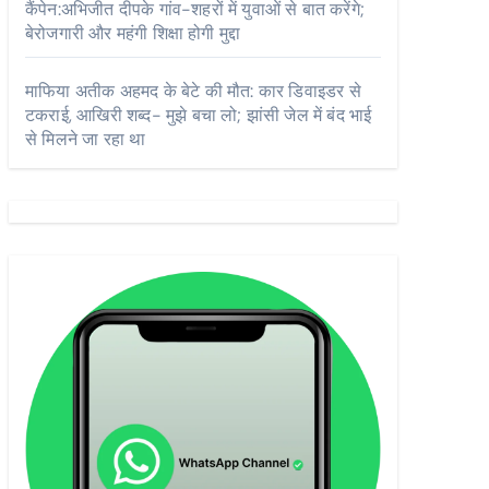
कैंपेन:अभिजीत दीपके गांव-शहरों में युवाओं से बात करेंगे;
बेरोजगारी और महंगी शिक्षा होगी मुद्दा
माफिया अतीक अहमद के बेटे की मौत: कार डिवाइडर से
टकराई, आखिरी शब्द- मुझे बचा लो; झांसी जेल में बंद भाई
से मिलने जा रहा था