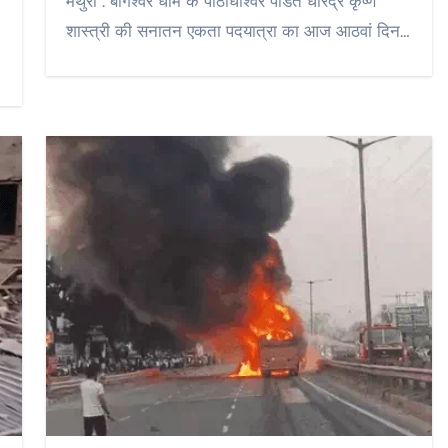
मथुरा : बागेश्वर धाम के पीठाधीश्वर पंडित धीरेंद्र कृष्ण
शास्त्री की सनातन एकता पदयात्रा का आज आठवां दिन…