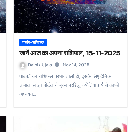
पंचांग-राशिफल
जानें आज का अपना राशिफल, 15-11-2025
Dainik Ujala
Nov 14, 2025
पाठकों का राशिफल प्रभावशाली हो, इसके लिए दैनिक
उजाला लाइव पोर्टल ने ब्रज प्रशिद्ध ज्योतिषाचार्य से काफी
अध्ययन…