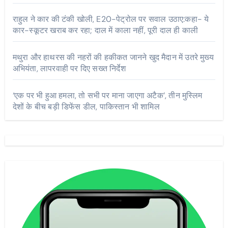
राहुल ने कार की टंकी खोली, E20-पेट्रोल पर सवाल उठाए:कहा- ये
कार-स्कूटर खराब कर रहा; दाल में काला नहीं, पूरी दाल ही काली
मथुरा और हाथरस की नहरों की हकीकत जानने खुद मैदान में उतरे मुख्य
अभियंता, लापरवाही पर दिए सख्त निर्देश
‘एक पर भी हुआ हमला, तो सभी पर माना जाएगा अटैक’, तीन मुस्लिम
देशों के बीच बड़ी डिफेंस डील, पाकिस्तान भी शामिल