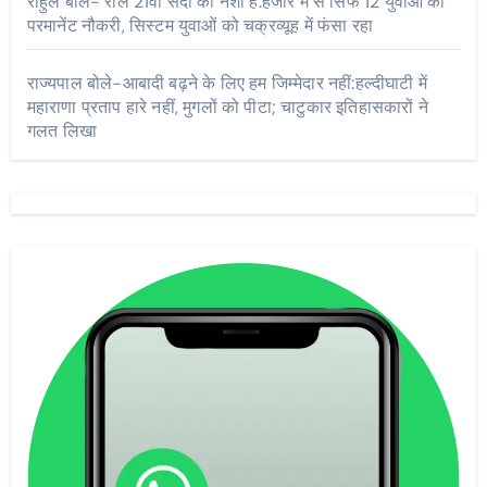
राहुल बोले- रील 21वीं सदी का नशा है:हजार में से सिर्फ 12 युवाओं को
परमानेंट नौकरी, सिस्टम युवाओं को चक्रव्यूह में फंसा रहा
राज्यपाल बोले-आबादी बढ़ने के लिए हम जिम्मेदार नहीं:हल्दीघाटी में
महाराणा प्रताप हारे नहीं, मुगलों को पीटा; चाटुकार इतिहासकारों ने
गलत लिखा