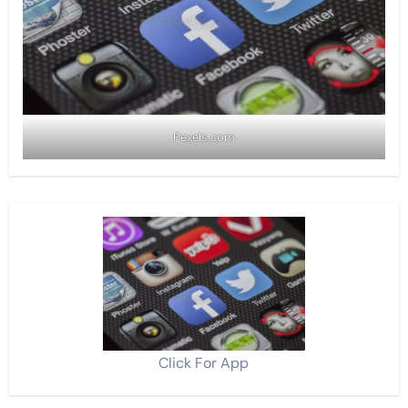
Pexels.com
Click For App