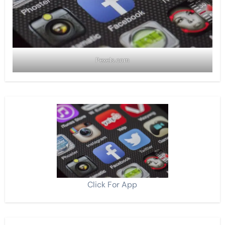
Pexels.com
Click For App