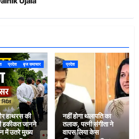
ainik Ujala
ेश
प्रदेश
बृज समाचार
प्रदेश
और हाथरस की
नहीं होगा थलापति का
की हकीकत जानने
तलाक, पत्नी संगीता ने
न में उतरे मुख्य
वापस लिया केस