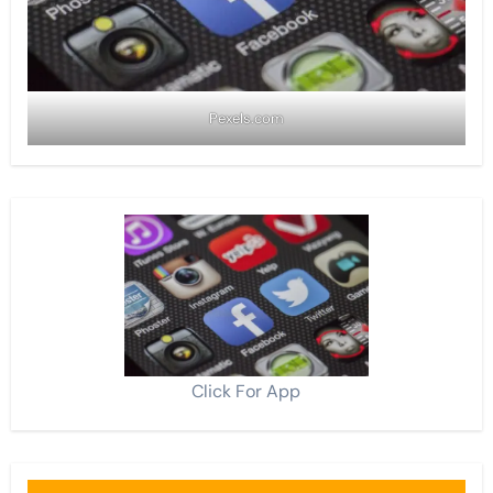
Pexels.com
Click For App