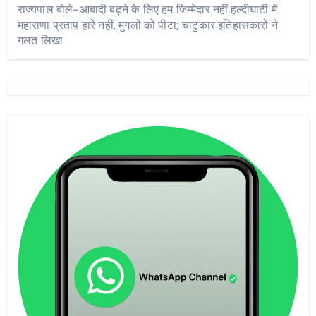
राज्यपाल बोले-आबादी बढ़ने के लिए हम जिम्मेदार नहीं:हल्दीघाटी में
महाराणा प्रताप हारे नहीं, मुगलों को पीटा; चाटुकार इतिहासकारों ने
गलत लिखा