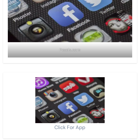
Pexels.com
Click For App