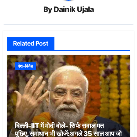
By
Dainik Ujala
Related Post
देश-विदेश
दिल्ली-IIT में मोदी बोले- सिर्फ सवाल मत
पूछिए,समाधान भी खोजें:अगले 35 साल आप जो