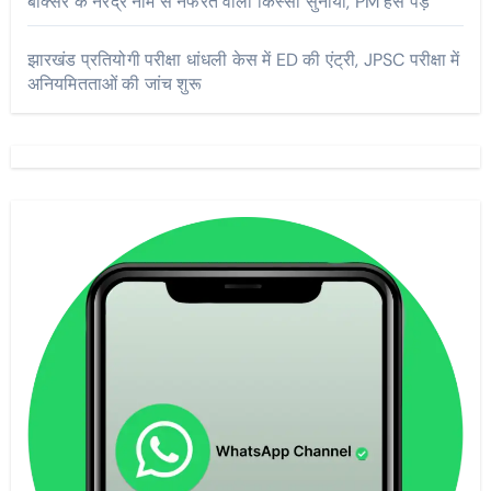
बॉक्सर के नरेंद्र नाम से नफरत वाला किस्सा सुनाया, PM हंस पड़े
झारखंड प्रतियोगी परीक्षा धांधली केस में ED की एंट्री, JPSC परीक्षा में
अनियमितताओं की जांच शुरू