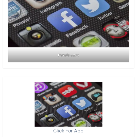
Pexels.com
Click For App