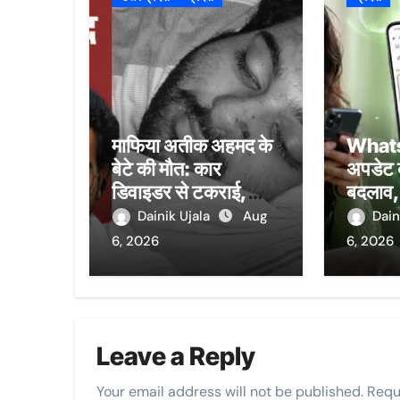
माफिया अतीक अहमद के
Whats
बेटे की मौत: कार
अपडेट क
डिवाइडर से टकराई,
बदलाव, 
आखिरी शब्द- मुझे बचा
लुक बद
Dainik Ujala
Aug
Dain
लो; झांसी जेल में बंद भाई
6, 2026
6, 2026
से मिलने जा रहा था
Leave a Reply
Your email address will not be published.
Requ