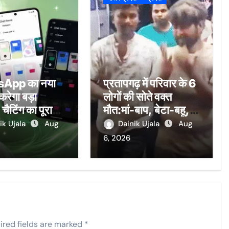
App का नया
प्रतापगढ़ में परिवार के 6
रेगा बड़ा
लोगों की सोते वक्त
चैटिंग का पूरा
मौत:मां-बाप, बेटा-बहू, 2
ल जाएगा
बच्चे; मकान ढहा, कई
ik Ujala
Aug
Dainik Ujala
Aug
फीट मलबे में दबे…चीख
6, 2026
तक नहीं पाए
ired fields are marked
*