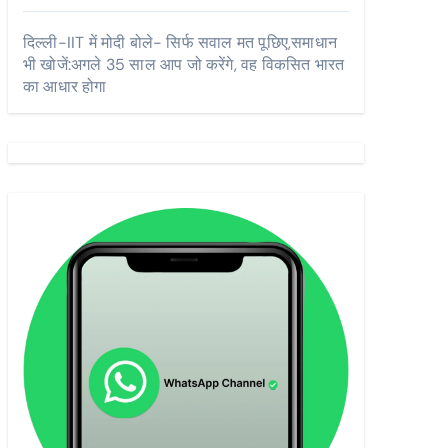
दिल्ली-IIT में मोदी बोले- सिर्फ सवाल मत पूछिए,समाधान
भी खोजें:अगले 35 साल आप जो करेंगे, वह विकसित भारत
का आधार होगा