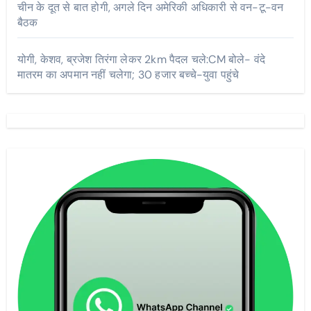
चीन के दूत से बात होगी, अगले दिन अमेरिकी अधिकारी से वन-टू-वन
बैठक
योगी, केशव, ब्रजेश तिरंगा लेकर 2km पैदल चले:CM बोले- वंदे
मातरम का अपमान नहीं चलेगा; 30 हजार बच्चे-युवा पहुंचे