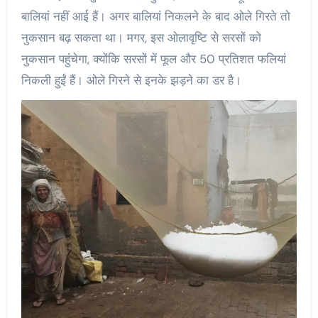
बालियां नहीं आई हैं। अगर बालियां निकलने के बाद ओले गिरते तो
नुकसान बढ़ सकता था। मगर, इस ओलावृष्टि से सरसों को
नुकसान पहुंचेगा, क्योंकि सरसों में फूल और 50 प्रतिशत फलियां
निकली हुईं हैं। ओले गिरने से इनके झड़ने का डर है।