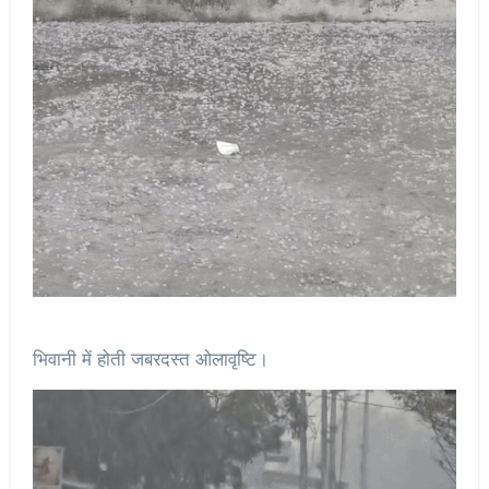
भिवानी में होती जबरदस्त ओलावृष्टि।