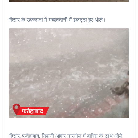
हिसार के उकलाना में मच्छरदानी में इकट्ठा हुए ओले।
हिसार, फतेहाबाद, भिवानी औश्र नारनौल में बारिश के साथ ओले