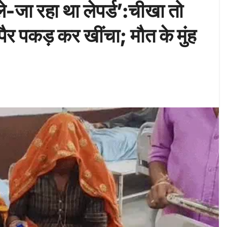
े-जा रहा था लेपर्ड’:चीखा तो
ैर पकड़ कर खींचा; मौत के मुंह