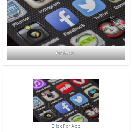
Pexels.com
Click For App