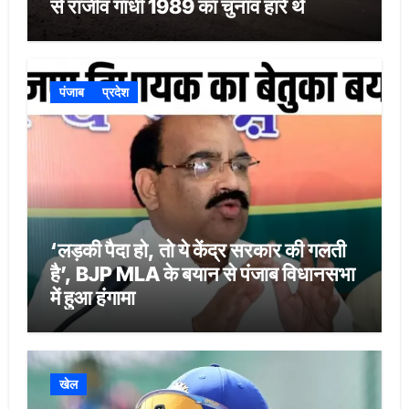
से राजीव गांधी 1989 का चुनाव हारे थे
पंजाब
प्रदेश
‘लड़की पैदा हो, तो ये केंद्र सरकार की गलती
है’, BJP MLA के बयान से पंजाब विधानसभा
में हुआ हंगामा
खेल