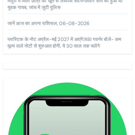
मथुरा में मिला छात्र का खून से लथपथ शव:मंगलवार शाम को हुआ था
युवक गायब, जांच में जुटी पुलिस
जानें आज का अपना राशिफल, 06-08-2026
प्लास्टिक के नोट अप्रैल-मई 2027 में आएंगे:RBI गवर्नर बोले- कम
मूल्य वाले नोटों से शुरुआत होगी, ये 30 साल तक चलेंगे