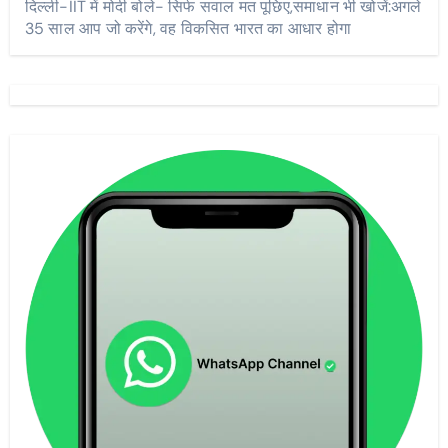
दिल्ली-IIT में मोदी बोले- सिर्फ सवाल मत पूछिए,समाधान भी खोजें:अगले
35 साल आप जो करेंगे, वह विकसित भारत का आधार होगा