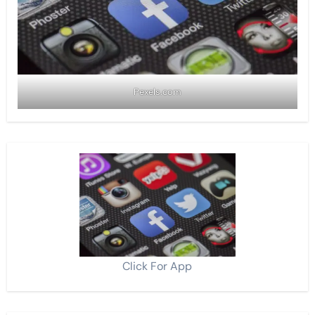
Pexels.com
Click For App