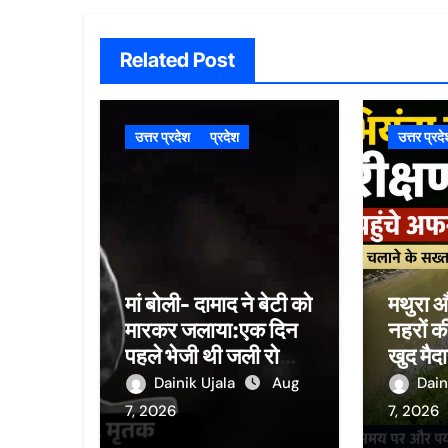
Related Post
उत्तर प्रदेश
प्रदेश
उत्तर प्रद
मां बोली- दामाद ने बेटी को
मथुरा 
मारकर जलाया:एक दिन
नहरों 
पहले भेजी थी जली रोटी
खुद मैदा
की फोटो; पति बोला-
अभियंता
Dainik Ujala
Aug
Dain
पहले चाय पिलाई, फिर
दिए सख्त
7, 2026
7, 2026
खुद लगाई आग