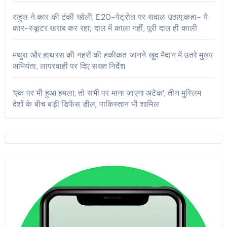
राहुल ने कार की टंकी खोली, E20-पेट्रोल पर सवाल उठाए:कहा- ये
कार-स्कूटर खराब कर रहा; दाल में काला नहीं, पूरी दाल ही काली
मथुरा और हाथरस की नहरों की हकीकत जानने खुद मैदान में उतरे मुख्य
अभियंता, लापरवाही पर दिए सख्त निर्देश
‘एक पर भी हुआ हमला, तो सभी पर माना जाएगा अटैक’, तीन मुस्लिम
देशों के बीच बड़ी डिफेंस डील, पाकिस्तान भी शामिल