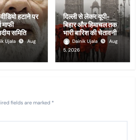
 वीडियो हटाने पर
दिल्ली से लेकर यूपी-
ग माफी
बिहार और हिमाचल तक
संसदीय समिति
भारी बारिश की चेतावनी,
 दिन का वक्त,
केरल में रेड अलर्ट;
ik Ujala
Aug
Dainik Ujala
Aug
कानूनी कार्रवाई
गुजरात-असम-ओडिशा में
5, 2026
बाढ़
ired fields are marked
*