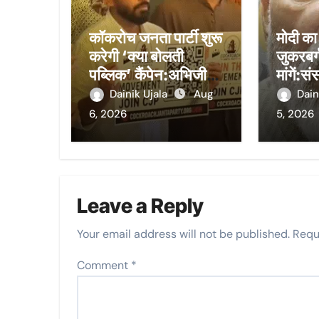
कॉकरोच जनता पार्टी शुरू
मोदी का
करेगी ‘क्या बोलती
जुकरबर्
पब्लिक’ कैंपेन:अभिजीत
मांगें:
दीपके गांव-शहरों में
बोली- 3
Dainik Ujala
Aug
Dain
युवाओं से बात करेंगे;
नहीं तो 
6, 2026
5, 2026
बेरोजगारी और महंगी
होगी
शिक्षा होगी मुद्दा
Leave a Reply
Your email address will not be published.
Requ
Comment
*