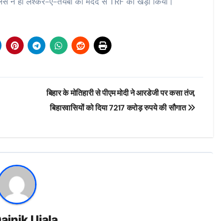
हैंडलर्स ने ही लश्कर-ए-तैयबा की मदद से TRF को खड़ा किया।
बिहार के मोतिहारी से पीएम मोदी ने आरडेजी पर कसा तंज,
बिहारवासियों को दिया 7217 करोड़ रुपये की सौगात
ainik Ujala