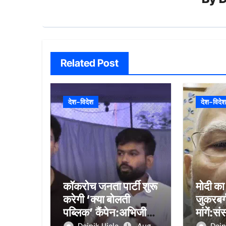
Related Post
देश-विदेश
देश-विदेश
कॉकरोच जनता पार्टी शुरू
मोदी का
करेगी ‘क्या बोलती
जुकरबर्
पब्लिक’ कैंपेन:अभिजीत
मांगें:
दीपके गांव-शहरों में
बोली- 3