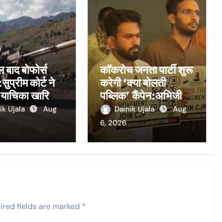
बाद बोफोर्स
कॉकरोच जनता पार्टी शुरू
सुप्रीम कोर्ट ने
करेगी ‘क्या बोलती
याचिका खारिज
पब्लिक’ कैंपेन:अभिजीत
ाले के आरोप से
दीपके गांव-शहरों में
ik Ujala
Aug
Dainik Ujala
Aug
गांधी 1989 का
युवाओं से बात करेंगे;
6, 2026
रे थे
बेरोजगारी और महंगी
शिक्षा होगी मुद्दा
ired fields are marked
*