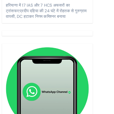
हरियाणा में 17 IAS और 7 HCS अफसरों का
ट्रांसफर:प्रदीप दहिया की 24 घंटे में रोहतक से गुरुग्राम
वापसी, DC हटाकर निगम कमिश्नर बनाया