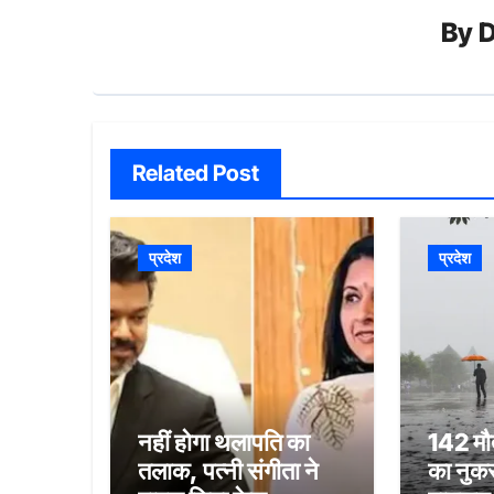
By
D
Related Post
प्रदेश
प्रदेश
नहीं होगा थलापति का
142 मौत
तलाक, पत्नी संगीता ने
का नुकस