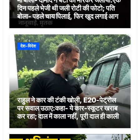
मां बोली- दामाद ने बेटी को मारकर जलाया:एक
दिन पहले भेजी थी जली रोटी की फोटो; पति
बोला- पहले चाय पिलाई, फिर खुद लगाई आग
देश-विदेश
राहुल ने कार की टंकी खोली, E20-पेट्रोल
पर सवाल उठाए:कहा- ये कार-स्कूटर खराब
कर रहा; दाल में काला नहीं, पूरी दाल ही काली