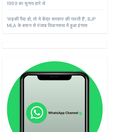
1989 का चुनाव हारे थे
‘लड़की पैदा हो, तो ये केंद्र सरकार की गलती है’, BJP
MLA के बयान से पंजाब विधानसभा में हुआ हंगामा