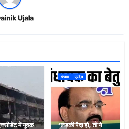
ainik Ujala
पंजाब
प्रदेश
्सीडेंट में युवक
‘लड़की पैदा हो, तो ये