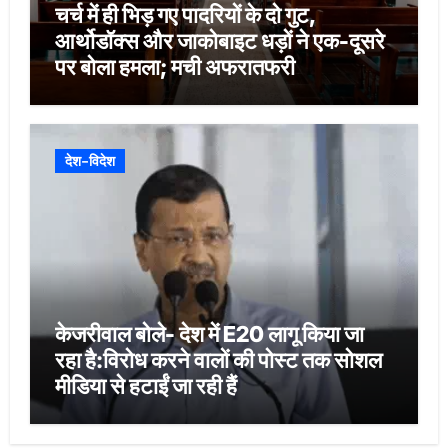
चर्च में ही भिड़ गए पादरियों के दो गुट,
आर्थोडॉक्स और जाकोबाइट धड़ों ने एक-दूसरे
पर बोला हमला; मची अफरातफरी
देश-विदेश
केजरीवाल बोले- देश में E20 लागू किया जा
रहा है:विरोध करने वालों की पोस्ट तक सोशल
मीडिया से हटाईं जा रही हैं