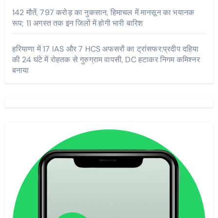
142 मौतें, 797 करोड़ का नुकसान, हिमाचल में मानसून का भयानक
रूप; 11 अगस्त तक इन जिलों में होगी भारी बारिश
हरियाणा में 17 IAS और 7 HCS अफसरों का ट्रांसफर:प्रदीप दहिया
की 24 घंटे में रोहतक से गुरुग्राम वापसी, DC हटाकर निगम कमिश्नर
बनाया