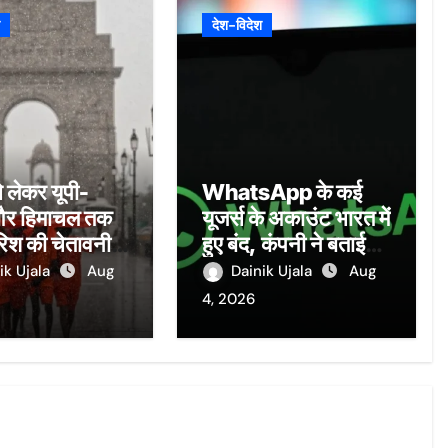
देश-विदेश
े लेकर यूपी-
WhatsApp के कई
और हिमाचल तक
यूजर्स के अकाउंट भारत में
रिश की चेतावनी,
हुए बंद, कंपनी ने बताई
 रेड अलर्ट;
वजह, कहीं आप भी तो
ik Ujala
Aug
Dainik Ujala
Aug
-असम-ओडिशा में
नहीं कर रहे गलती
4, 2026