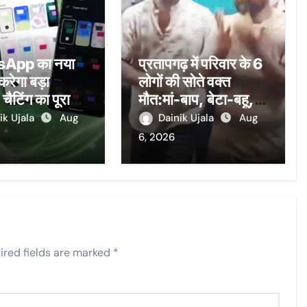
App का नया
प्रतापगढ़ में परिवार के 6
रेगा बड़ा
लोगों की सोते वक्त
चैटिंग का पूरा
मौत:मां-बाप, बेटा-बहू, 2
ल जाएगा
बच्चे; मकान ढहा, कई
ik Ujala
Aug
Dainik Ujala
Aug
फीट मलबे में दबे…चीख
6, 2026
तक नहीं पाए
ired fields are marked
*