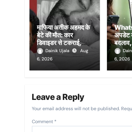
माफिया अतीक अहमद के
Whats
बेटे की मौत: कार
अपडेट क
डिवाइडर से टकराई,
बदलाव, 
आखिरी शब्द- मुझे बचा
लुक बद
Dainik Ujala
Aug
Dain
लो; झांसी जेल में बंद भाई
6, 2026
6, 2026
से मिलने जा रहा था
Leave a Reply
Your email address will not be published.
Requ
Comment
*