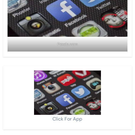
Pexels.com
Click For App