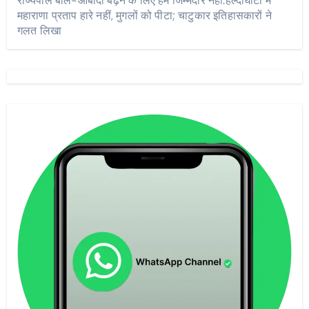
राज्यपाल बोले-आबादी बढ़ने के लिए हम जिम्मेदार नहीं:हल्दीघाटी में
महाराणा प्रताप हारे नहीं, मुगलों को पीटा; चाटुकार इतिहासकारों ने
गलत लिखा