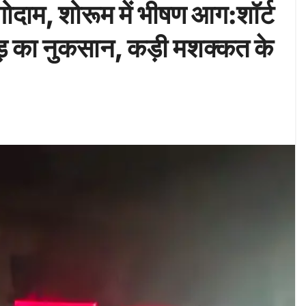
 गोदाम, शोरूम में भीषण आग:शॉर्ट
करोड़ का नुकसान, कड़ी मशक्कत के