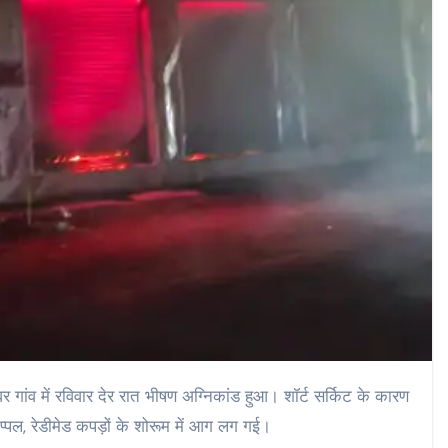
वर गांव में रविवार देर रात भीषण अग्निकांड हुआ। शॉर्ट सर्किट के कारण
्पल, रेडीमेड कपड़ों के शोरूम में आग लग गई।