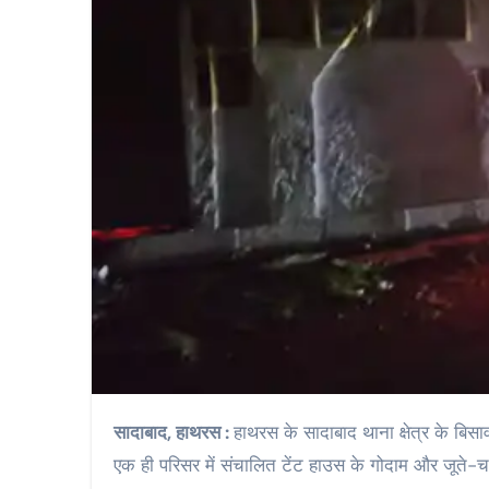
सादाबाद, हाथरस :
हाथरस के सादाबाद थाना क्षेत्र के बिसा
एक ही परिसर में संचालित टेंट हाउस के गोदाम और जूते-चप