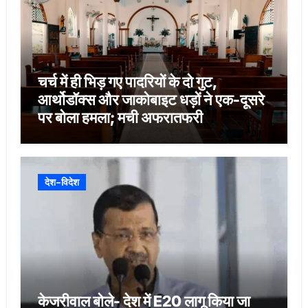
चर्च में ही भिड़ गए पादरियों के दो गुट,
आर्थोडॉक्स और जाकोबाइट धड़ों ने एक-दूसरे
पर बोला हमला; मची अफरातफरी
देश-विदेश
केजरीवाल बोले- देश में E20 लागू किया जा