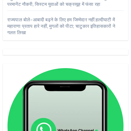
परमानेंट नौकरी, सिस्टम युवाओं को चक्रव्यूह में फंसा रहा
राज्यपाल बोले-आबादी बढ़ने के लिए हम जिम्मेदार नहीं:हल्दीघाटी में
महाराणा प्रताप हारे नहीं, मुगलों को पीटा; चाटुकार इतिहासकारों ने
गलत लिखा