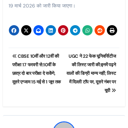
19 मार्च 2026 को जारी किया जाएगा।
Post
CBSE 10वीं और 12वीं की
UGC ने 22 फेक यूनिवर्सिटीज
navigation
परीक्षा 17 फरवरी से:10वीं के
की लिस्ट जारी की:इनमें पढ़ने
छात्र दो बार परीक्षा दे सकेंगे,
वालों की डिग्री मान्‍य नहीं; लिस्ट
दूसरे एग्जाम 15 मई से 1 जून तक
में दिल्ली टॉप पर, दूसरे नंबर पर
यूपी