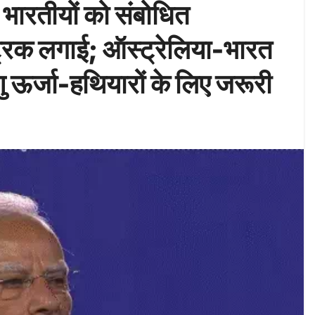
र भारतीयों को संबोधित
्रिक लगाई; ऑस्ट्रेलिया-भारत
णु ऊर्जा-हथियारों के लिए जरूरी