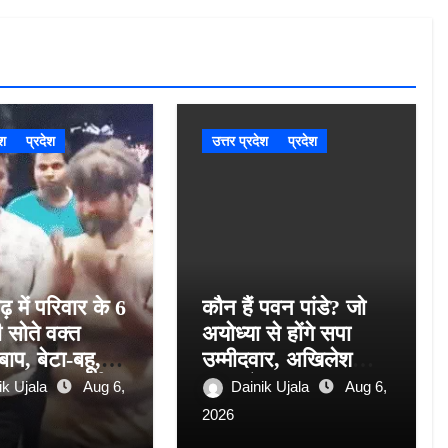
ेश
प्रदेश
उत्तर प्रदेश
प्रदेश
़ में परिवार के 6
कौन हैं पवन पांडे? जो
ी सोते वक्त
अयोध्या से होंगे सपा
बाप, बेटा-बहू, 2
उम्मीदवार, अखिलेश
मकान ढहा, कई
यादव ने की जमकर
ik Ujala
Aug 6,
Dainik Ujala
Aug 6,
बे में दबे…चीख
तारीफ
2026
ं पाए