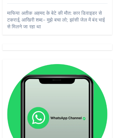
माफिया अतीक अहमद के बेटे की मौत: कार डिवाइडर से
टकराई, आखिरी शब्द- मुझे बचा लो; झांसी जेल में बंद भाई
से मिलने जा रहा था