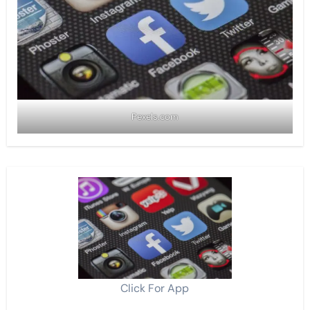
Pexels.com
Click For App