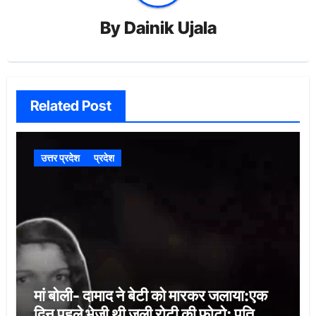
By
Dainik Ujala
Related Post
उत्तर प्रदेश
प्रदेश
मां बोली- दामाद ने बेटी को मारकर जलाया:एक
दिन पहले भेजी थी जली रोटी की फोटो; पति