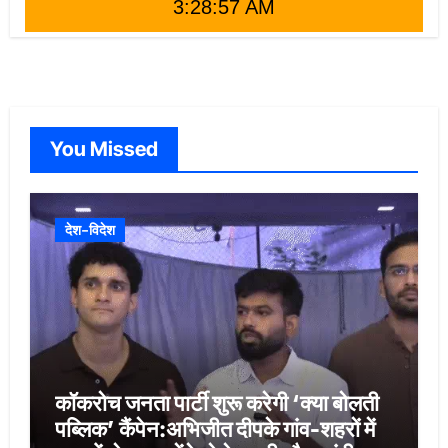
3:28:59 AM
You Missed
देश-विदेश
कॉकरोच जनता पार्टी शुरू करेगी ‘क्या बोलती
पब्लिक’ कैंपेन:अभिजीत दीपके गांव-शहरों में