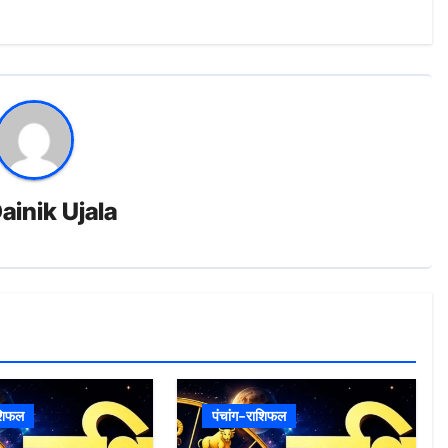
ainik Ujala
ाशिफल
पंचांग-राशिफल