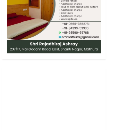
 our armed
co/YchwOnTjHE