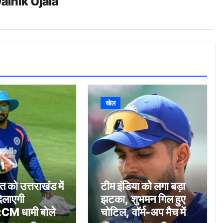
ainik Ujala
खेल
 को उत्तराखंड में
टीम इंडिया को लगा बड़ा
िलाएगी
झटका, शुभमन गिल हुए
CM धामी बोले-
चोटिल, वॉर्म-अप मैच में