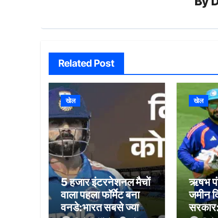
By
D
Related Post
खेल
खेल
5 हजार इंटरनेशनल मैचों
ऋषभ पंत
वाला पहला फॉर्मेट बना
जमीन द
वनडे:भारत सबसे ज्यादा
सरकार: