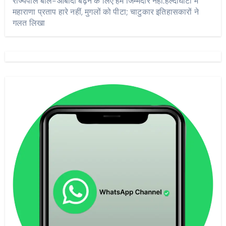
राज्यपाल बोले-आबादी बढ़ने के लिए हम जिम्मेदार नहीं:हल्दीघाटी में
महाराणा प्रताप हारे नहीं, मुगलों को पीटा; चाटुकार इतिहासकारों ने
गलत लिखा