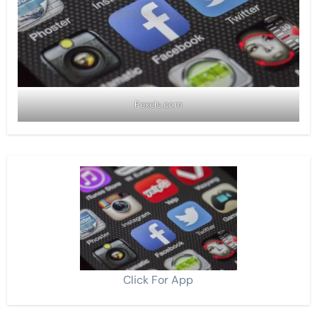
Pexels.com
Click For App