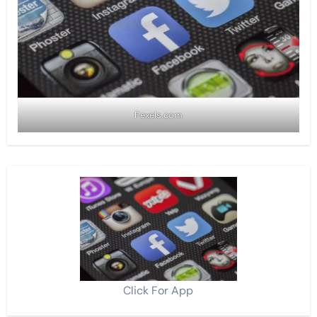
Pexels.com
Click For App