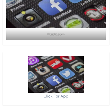
Pexels.com
Click For App