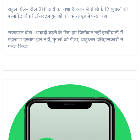
राहुल बोले- रील 21वीं सदी का नशा है:हजार में से सिर्फ 12 युवाओं को
परमानेंट नौकरी, सिस्टम युवाओं को चक्रव्यूह में फंसा रहा
राज्यपाल बोले-आबादी बढ़ने के लिए हम जिम्मेदार नहीं:हल्दीघाटी में
महाराणा प्रताप हारे नहीं, मुगलों को पीटा; चाटुकार इतिहासकारों ने
गलत लिखा