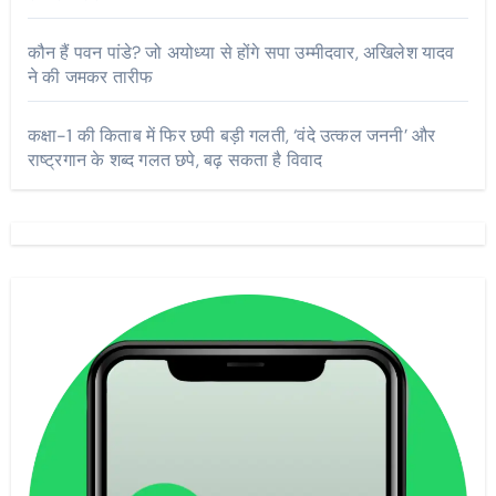
कौन हैं पवन पांडे? जो अयोध्या से होंगे सपा उम्मीदवार, अखिलेश यादव
ने की जमकर तारीफ
कक्षा-1 की किताब में फिर छपी बड़ी गलती, ‘वंदे उत्कल जननी’ और
राष्ट्रगान के शब्द गलत छपे, बढ़ सकता है विवाद