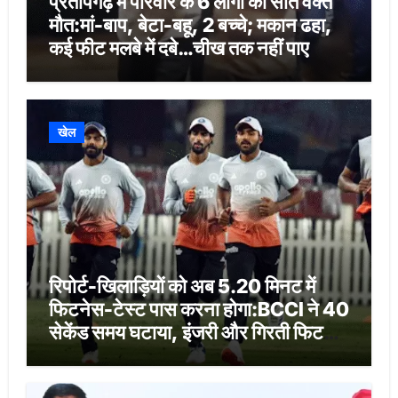
प्रतापगढ़ में परिवार के 6 लोगों की सोते वक्त
मौत:मां-बाप, बेटा-बहू, 2 बच्चे; मकान ढहा,
कई फीट मलबे में दबे…चीख तक नहीं पाए
खेल
रिपोर्ट-खिलाड़ियों को अब 5.20 मिनट में
फिटनेस-टेस्ट पास करना होगा:BCCI ने 40
सेकेंड समय घटाया, इंजरी और गिरती फिटनेस
को लेकर फैसला