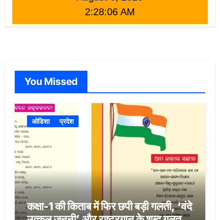
2:28:08 AM
You Missed
ओडिशा
प्रदेश
कक्षा-1 की किताब में फिर छपी बड़ी गलती, ‘वंदे
उत्कल जननी’ और राष्ट्रगान के शब्द गलत