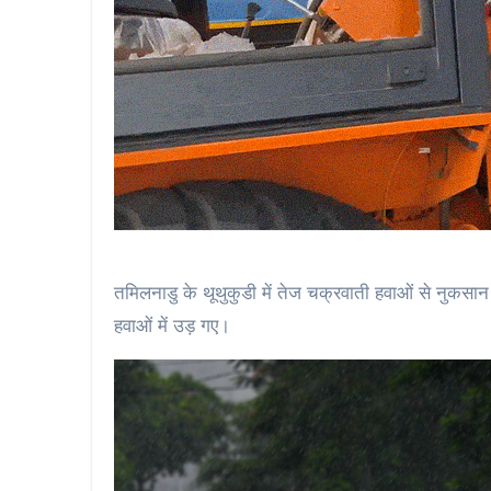
तमिलनाडु के थूथुकुडी में तेज चक्रवाती हवाओं से नुकसान
हवाओं में उड़ गए।