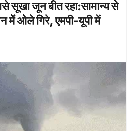
बसे सूखा जून बीत रहा:सामान्य से
ं ओले गिरे, एमपी-यूपी में