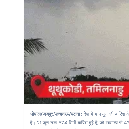
भोपाल/जयपुर/लखनऊ/पटना :
देश में मानसून की बारिश क
है। 21 जून तक 57.4 मिमी बारिश हुई है, जो सामान्य से 