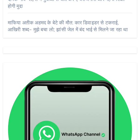
होगी मुद्दा
माफिया अतीक अहमद के बेटे की मौत: कार डिवाइडर से टकराई,
आखिरी शब्द- मुझे बचा लो; झांसी जेल में बंद भाई से मिलने जा रहा था