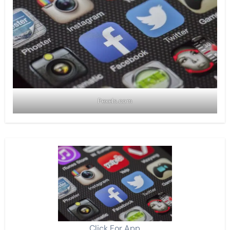
Pexels.com
Click For App